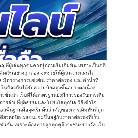
่ผู้เล่นทุกคนควรรู้ก่อนเริ่มเดิมพัน เพราะเป็นกติ
งินอย่างถูกต้อง จะช่วยให้ผู้เล่นวางแผนได้
 มีตารางการแข่งขัน ราคาต่อรอง และค่าน้ำที่
นปัจจุบันได้รับความนิยมสูงขึ้นอย่างต่อเนื่อง
ารชั้นนำ เว็บที่ได้มาตรฐานยังมีการรองรับการเดิม
รจ่ายที่ยุติธรรมและโปร่งใสทุกบิล วิธีเข้าใจ
พื้นฐานคือจุดเริ่มต้นสำคัญของการเดิมพันที่ถูก
ียวต่อบิล ผลชนะจะขึ้นอยู่กับราคาต่อรองที่เว็บ
่นกัน เพราะต้องทายถูกทุกคู่ถึงจะชนะรางวัล เว็บ