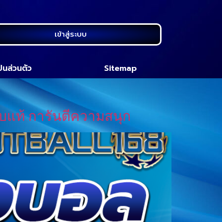
เข้าสู่ระบบ
นส่วนตัว
Sitemap
ว็บแท้ การันตีความสนุก