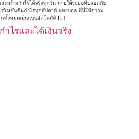
กและสร้างกำไรได้จริงทุกวัน ภายใต้ระบบที่ปลอดภัย
รโมชั่นคืนกำไรทุกสัปดาห์ แทงบอล ที่นี่ให้ความ
ินทั้งหมดเป็นแบบอัตโนมัติ […]
ำไรและได้เงินจริง