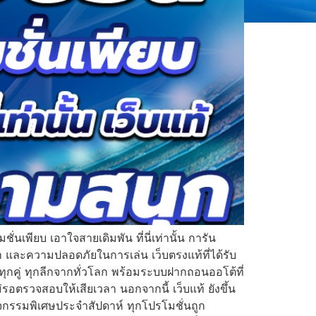
่นเพียบ เอาใจสายเดิมพัน ที่นี่เท่านั้น การัน
่า และความปลอดภัยในการเล่น เว็บตรงแท้ที่ได้รับ
กคู่ ทุกลีกจากทั่วโลก พร้อมระบบฝากถอนออโต้ที่
ไม่รอตรวจสอบให้เสียเวลา นอกจากนี้ เว็บแท้ ยังขึ้น
ึงกิจกรรมพิเศษประจำสัปดาห์ ทุกโปรโมชั่นถูก