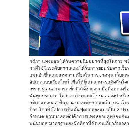
กติกา แทงบอล ได้รับความนิยมมากที่สุดในการ พนันอ
กาที่ใช้ในระดับสากลและได้รับการยอมรับจากเว็บพน
แม่นยำขึ้นและลดความเสี่ยงในการขาดทุน เว็บแทง
อัปเดตแบบเรียลไทม์ เพื่อให้ผู้เล่นสามารถตัดสินใจ
เพราะผู้เล่นสามารถเข้าถึงได้ง่ายจากมือถือทุกเค
พันทุกประเภท ไม่ว่าจะเป็นบอลเต็ง บอลสเต็ป หรือ
กติกาแทงบอล พื้นฐาน บอลเต็ง–บอลสเต็ป บน เว็บพ
ต้อง โดยทั่วไปการเดิมพันฟุตบอลจะแบ่งเป็น 2 ประเ
กำหนด ส่วนบอลสเต็ปคือการแทงหลายคู่พร้อมกันภายใ
พนันบอล มาตรฐานจะมีกติกาที่ชัดเจนเกี่ยวกับเวล